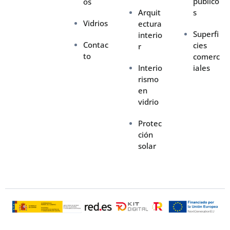
público
os
Arquit
s
Vidrios
ectura
Superfi
interio
Contac
cies
r
to
comerc
Interio
iales
rismo
en
vidrio
Protec
ción
solar