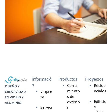
Informació
Productos
Proyectos
n
Cerra
Reside
DISEÑO Y
miento
nciales
Empre
CREATIVIDAD
s de
sa
EN VIDRIO Y
Edificio
exterio
ALUMINIO
s
Servici
r