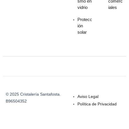
smo en
comerc
vidrio
iales
Protecc
ión
solar
© 2025 Cristalería Santafosta.
Aviso Legal
B96504352
Política de Privacidad