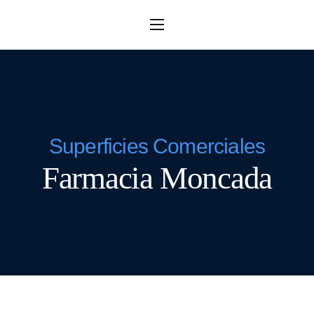
Home
Empresa
Servicios
Vidrios
Superficies Comerciales
Producto
Farmacia Moncada
Proyectos
Empleo