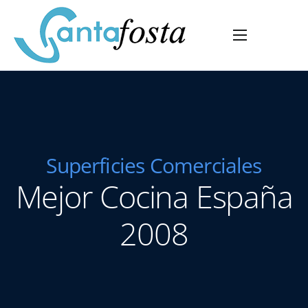
Home
Empresa
Servicios
Vidrios
Superficies Comerciales
Producto
Mejor Cocina España
Proyectos
Empleo
2008