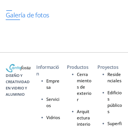
Galería de fotos
Informació
Productos
Proyectos
n
Cerra
Reside
DISEÑO Y
miento
nciales
Empre
CREATIVIDAD
s de
sa
EN VIDRIO Y
Edificio
exterio
ALUMINIO
s
Servici
r
público
os
Arquit
s
Vidrios
ectura
Superfi
interio