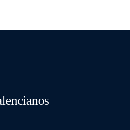
Contacto
ucto
Proyectos
Empleo
alencianos