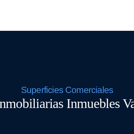
Home
Empresa
Servicios
Vidrios
Prod
Superficies Comerciales
inmobiliarias Inmuebles V