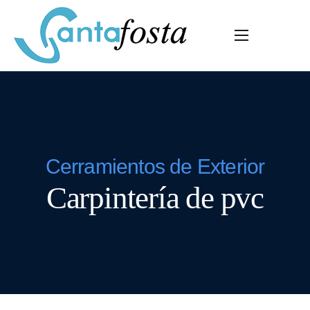
Home
Empresa
Servicios
Vidrios
Producto
Cerramientos de Exterior
Carpintería de pvc
Proyectos
Empleo