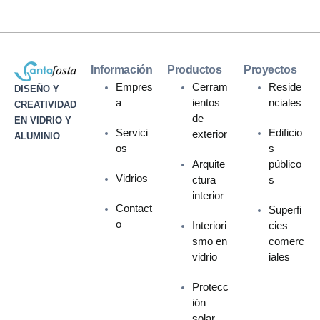
Información
Productos
Proyectos
Empres
Cerram
Reside
DISEÑO Y
a
ientos
nciales
CREATIVIDAD
de
EN VIDRIO Y
Servici
Edificio
exterior
ALUMINIO
os
s
Arquite
público
Vidrios
ctura
s
interior
Contact
Superfi
o
Interiori
cies
smo en
comerc
vidrio
iales
Protecc
ión
solar