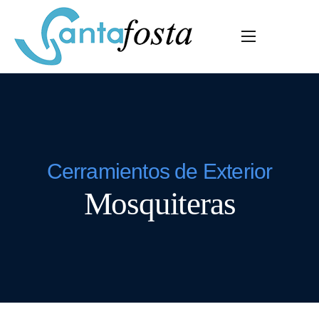
Home
Empresa
Servicios
Vidrios
Producto
Cerramientos de Exterior
Mosquiteras
Proyectos
Empleo