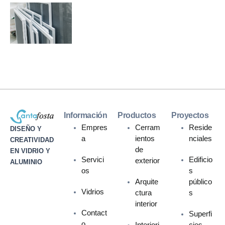
Información
Productos
Proyectos
Empres
Cerram
Reside
DISEÑO Y
a
ientos
nciales
CREATIVIDAD
de
EN VIDRIO Y
Servici
Edificio
exterior
ALUMINIO
os
s
Arquite
público
Vidrios
ctura
s
interior
Contact
Superfi
o
Interiori
cies